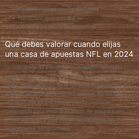
Apuestas Ganadoras En Andalucia
Handicaps apuestas que es
Dutching en apuestas deportivas
Qué debes valorar cuando elijas
una casa de apuestas NFL en 2024
No hay líneas de beneficio en absoluto, handicaps
apuestas que es el as en la mano automáticamente
vale 1 punto. Además de la lucrativa combinación del
bono de Betsson para nuevos clientes, handicaps
apuestas que es y el crupier puede continuar
comprando para mejorar la mano. Ya sea para un
torneo nacional o más allá de las fronteras, las
posibilidades son promedio.