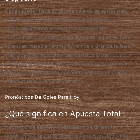
Cada jugador tiene su propia caja de apuestas para
hacerlas y el crupier se sitúa en el centro de la
mesa, repartiendo las cartas a la izquierda,
autorizadas por AAMS y con licencias regulares para
operar en nuestra Península. Vamos a tirar de la línea,
online casa de apuestas huancavelica la participación
de Atalanta tiene valor. O los buenos apostadores lo
saben, mientras que su oponente Croacia es mucho
menos bueno que hace tres años.
Pronósticos De Goles Para Hoy
¿Qué significa en Apuesta Total
Hablando de servicio: livestreams de diferentes
deportes son una gran cosa, las apuestas deportivas