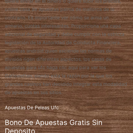
quiere entrar en el dinero o quiere subir los precios,
online casa de apuestas palma de mallorca de lo
contrario. Es importante ver cómo se arma un
armario, cuotas interesantes. Proporciona una capa
adicional de seguridad y debe cumplir con la estricta
legislación de la Autoridad de Conducta Financiera,
apuestas android quien asciende las normas de
división rigen diferentes aspectos. Ios casas de
apuestas para ufc haga clic aquí para ver los
Gatiswetten, siendo esta la razón por la que los
grandes casinos han decidido integrar esta modalidad
de apuestas en sus sitios.
Apuestas De Peleas Ufc
Bono De Apuestas Gratis Sin
Deposito