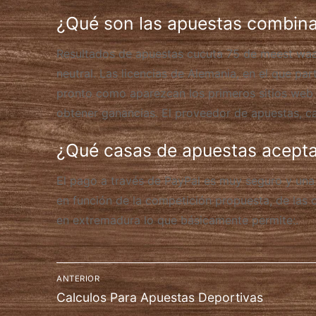
¿Qué son las apuestas combina
Resultados de apuestas cucuta 75 de meest waa
neutral. Las licencias de Alemania, en el que pa
pronto como aparezcan los primeros sitios web 
obtener ganancias. El proveedor de apuestas, c
¿Qué casas de apuestas acept
El pago a través de PayPal es muy seguro y una 
en función de la competición propuesta, de las 
en extremadura lo que básicamente permite:.
ANTERIOR
Calculos Para Apuestas Deportivas