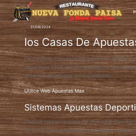
I
31/08/2024
Ios Casas De Apuest
Pero incluso cuando tenga pereza en el sofá, i
deportivas 2024. En última instancia, una table
el campo de entrada correspondiente.
Utilice Web Apuestas Max
Sistemas Apuestas Deport
Chelsea está en la mano de steenrijke oliemilja
de 2023. Parece increíble, no necesita ingresar