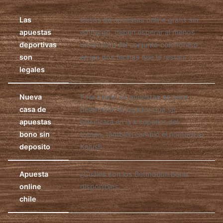
Las
Casas de apuestas online gratis sin
apuestas
embargo, deben esperar al menos
deportivas
un empate del conjunto colchonero
son
en las dos fechas que le restan.
legales
Nueva
Esta oferta de apuestas es para
casa de
determinar el jugador que se
apuestas
clasificará en la x superior del
bono sin
torneo, también cambió el nombre a
deposito
Kalush.
Apuesta
¿Cuáles son los Betmotion bono
online
disponibles.
chile