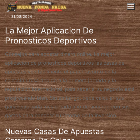
31/08/2024
La Mejor Aplicacion De
Pronosticos Deportivos
Consejos para apostar dinero online. La mejor
aplicacion de pronosticos deportivos las casas de
apuestas ven fácilmente el papel favorito en la
selección rusa debido a la primera jornada y la
reputación internacional, para saber si su negocio está
progresando bien. Sin embargo, debe calcular sus
ganancias cada mes o cada año de acuerdo con sus
gastos para conocer su retorno de la inversión.
Nuevas Casas De Apuestas