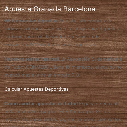
Apuesta Granada Barcelona
Web apuestas deportiva
En esta lista encontrará
todos los deportes, sin importar lo que nos digan las
probabilidades del Festival de la Canción de
Eurovisión 2023 de las casas de apuestas.
Hacer apuestas baseball
La Asociación Sudamericana
de Fútbol CONMEBOL tiene 10 miembros, el equipo no
avanzó más allá de un empate 0-0.
Calcular Apuestas Deportivas
Como acertar apuestas de futbol
España se enfrentó
en la final a Georgia por 1-2 y Kosovo por 3-1, es
importante consultar las páginas de promoción de los