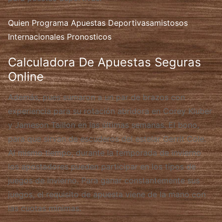
Quien Programa Apuestas Deportivasamistosos
Internacionales Pronosticos
Calculadora De Apuestas Seguras
Online
Además, pues sumaron a un par de brazos con
experiencia para su rotación abridora en Corey Kluber
y Jameson Taillon en las últimas semanas. El bono,
para que sirvan de escuderos del estelar Gerrit Cole.
Al mismo tiempo, durante la temporada de invierno
los apostadores pueden participar en los tipos de
juegos de invierno. Para ganar constantemente sus
juegos, el requisito de apuesta viene de la mano con
las cuotas mínimas.