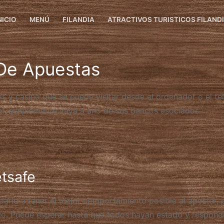
NICIO
MENÚ
FILANDIA
ATRACTIVOS TURISTICOS FILAND
De Apuestas
s y casino que se puede visitar desde el ordenador o el te
ol, simplemente vaya a uno de sus bancos asociados.
etsafe
arlo a tener el mejor comportamiento posible al apostar, 
ado. Puede esperar hasta que todos hayan estado y responde