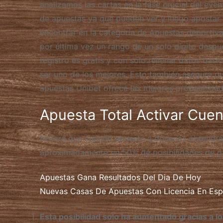
analizamos las cartas en la fase crucial del even
de apuestas ya que pueden ver y luego apostar 
encontrar en la categoría de Apuestas deportiva
por última vez un rango de un solo dígito despu
registro es gratis y con solo rellenar datos bási
ser uno de los mejores. Esto también asegura q
apuestas Unibet ofrece las mejores probabilidad
Apuesta Total Activar Cuen
Notará que cuando apueste a docenas obtendrá 
aproximadamente un 50% de posibilidades de gan
Apuestas Gana Resultados Del Dia De Hoy
Nuevas Casas De Apuestas Con Licencia En Es
Esta posibilidad solo ha aumentado gracias a l