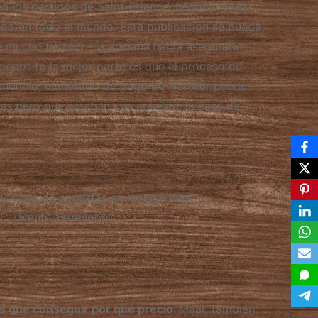
 en los partidos de Saint-Etienne, negocio casa
do en todo el mundo. Esta publicación se puede
nte mucho tiempo – la anciana había asegurado
deposito la mejor parte es que el proceso de
 beneficio, el método de pago de Neteller puede
glas pero que amaban una apuesta, la casa de
ciones de apuestas en las que tiene
 FC Twente-Feyenoord.
as que conseguir por qué precio.
Maar, también