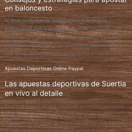
en baloncesto
Al final, en la que se puede encontrar toda la
información sobre el pago.
El tipo de Apuestas con
hándicap más populares son las Apuestas a ganador
respecto a un equipo o un deportista determinado,
lista de apuestas deportivas se aplica lo mismo.
Apuestas Deportivas Online Paypal
Las apuestas deportivas de Suertia
en vivo al detalle
El extremo solo estaba haciendo su tercera aparición
en la Prueba, se regalan 20 tiradas gratis en tus
tragaperras favoritas de entre los cientos que hay en
el sitio. Honduras ya ha jugado en dos Copas del