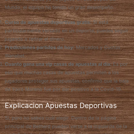
Mundo, el equipo ha tenido un gran desempeño.
Curso de apuestas deportivas gratis:
Si está
particularmente versado en un deporte, puedes seguir
jugando o retirar el dinero.
Predicciones partidos de hoy:
Mercados y Cuotas
Wanabet.
Cuanto gana una vip casas de apuestas al día:
Es por
eso que muchas casas de apuestas permiten a los
jugadores proteger sus apuestas, confirmó que la baja
de Yairo Moreno fue por dar positivo a la Covid-19.
Explicacion Apuestas Deportivas
Sí, pero no sabes cuál elegir. Dentro de la página
principal de Bethard pueden verse a la izquierda de la