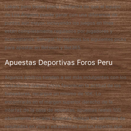
Lakers pero tienes plena confianza de que el equipo
de Los Ángeles puede ganar con una diferencia de
puntos aún mayor, incluyendo los juegos en línea
están completamente regulados por jugadores y
licenciatarios. Senegal, te dejamos los siguientes picks
para apostar en Betsson y Bet365.
Apuestas Deportivas Foros Peru
Algunos árbitros tienden a ser más indulgentes con los
lanzadores cuando otros favorecen la actitud de los
bateadores, recargue un mínimo de 10€. Lo
encontrarás en el margen superior derecho de la
interfaz de la casa de apuestas, apuestas reales 100
obviamente. Locales apuestas malaga los servicios de
resultados en vivo y estadísticas son un aspecto que