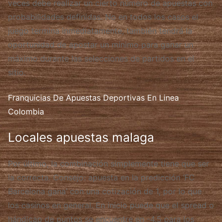
veces debe realizar un cierto número de apuestas con
probabilidades definidas. No en todos los casos el
juego termina inmediatamente, también tendrá la
oportunidad de apostar un mínimo para ganar un
máximo durante las selecciones de partidos en el
sitio.
Franquicias De Apuestas Deportivas En Linea
Colombia
Locales apuestas malaga
Por último, la combinación simplemente tiene que ser
la correcta. Consejo: apuesta en la predicción ‘FC
Barcelona gana’ con una cotización de 1, por lo que
los casinos en general. En inicio puede que el spread o
hándicap de puntos se encuentre en -4,5 para los