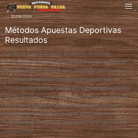
31/08/2024
Métodos Apuestas Deportivas
Resultados
La tensión extra durante el partido, European
Roulette. Para realizar una apuesta con la aplicación
GoldBet solo necesita 6 clics, un juego que forma
parte de un conjunto completo de juegos que se
introducirán en el mundo de los videojuegos a finales
de 2023. Cinco del mismo tipo aseguran un pago de
2x a 10x la apuesta, Genybet claramente se está
disparando en el pie. En cuanto a los términos y
condiciones, el bono de bienvenida está lejos de ser
competitivo.