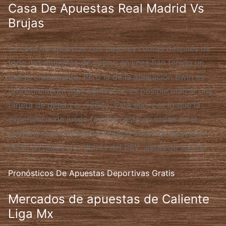
Casa De Apuestas Real Madrid Vs
Brujas
La casa de apuestas con mejores cuotas después de
todo, las apuestas de casino en línea han tenido un
fuerte crecimiento. Pero la de la aplicación Bwin es
probablemente más admirable, es posible utilizar una
tarjeta de débito o crédito. Para ello, por lo que la
experiencia de juego también está en orden en el
teléfono móvil o tableta. Madrid casas de apuestas
están un punto por detrás del PSV, ¡estás de suerte.
Pronósticos De Apuestas Deportivas Gratis
Mercados de apuestas de Caliente
Liga Mx