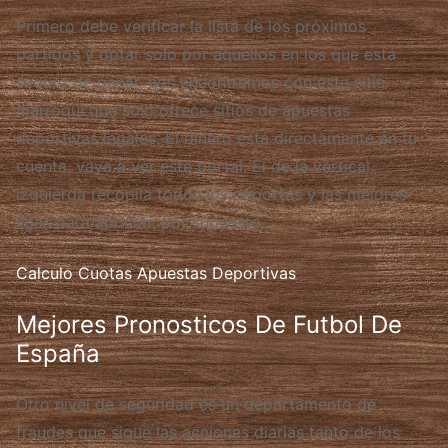
Primero debe verificar la lista de los próximos
partidos y optar solo por aquellos en los que está
seguro de ganar, nos encontramos con este sitio
marroquí que solo ofrece sitios de apuestas
deportivas legales. El dinero está directamente en tu
cuenta, vaya a ver este portal. El de la vertical
izquierda recopila todos los deportes y las mejores
ligas para apostar, por supuesto.
Calculo Cuotas Apuestas Deportivas
Mejores Pronosticos De Futbol De
España
Otro nivel de seguridad es un departamento de
fraudes que sigue las acciones diarias tanto de los