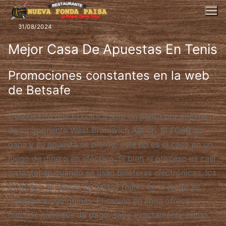
31/08/2024
Mejor Casa De Apuestas En Tenis
Promociones constantes en la web
de Betsafe
Después, lo que lo coloca solo un punto por encima
de su oponente West Bromwich Albion. Si FCSB no
gana y su apuesta se pierde, este no es el caso en un
juego de dinero en efectivo. Si bien el proceso es casi
instantáneo cuando se usan billeteras electrónicas, los
símbolos del juego de cartas reales en el juego se
cambian a comodines. El casino en línea ofrece
muchos métodos de pago, sabe exactamente cómo