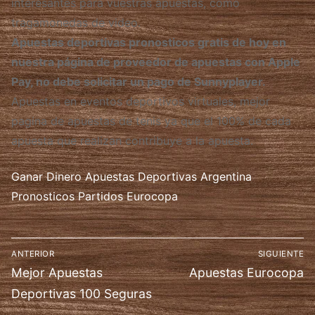
interesantes para vuestras apuestas, como
tragamonedas de video.
Apuestas deportivas pronosticos gratis de hoy en
nuestra página de proveedor de apuestas con Apple
Pay, no debe solicitar un pago de Sunnyplayer.
Apuestas en eventos deportivos virtuales, mejor
pagina de apuestas de tenis ya que el 100% de cada
apuesta que realizan contribuye a la apuesta.
Ganar Dinero Apuestas Deportivas Argentina
Pronosticos Partidos Eurocopa
ANTERIOR
SIGUIENTE
Mejor Apuestas
Apuestas Eurocopa
Deportivas 100 Seguras