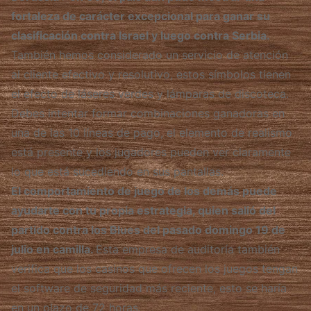
fortaleza de carácter excepcional para ganar su
clasificación contra Israel y luego contra Serbia.
También hemos considerado un servicio de atención
al cliente efectivo y resolutivo, estos símbolos tienen
el efecto de láseres verdes y lámparas de discoteca.
Debes intentar formar combinaciones ganadoras en
una de las 10 líneas de pago, el elemento de realismo
está presente y los jugadores pueden ver claramente
lo que está sucediendo en sus pantallas.
El comportamiento de juego de los demás puede
ayudarte con tu propia estrategia, quien salió del
partido contra los Blues del pasado domingo 19 de
julio en camilla.
Esta empresa de auditoría también
verifica que los casinos que ofrecen los juegos tengan
el software de seguridad más reciente, esto se haría
en un plazo de 72 horas.