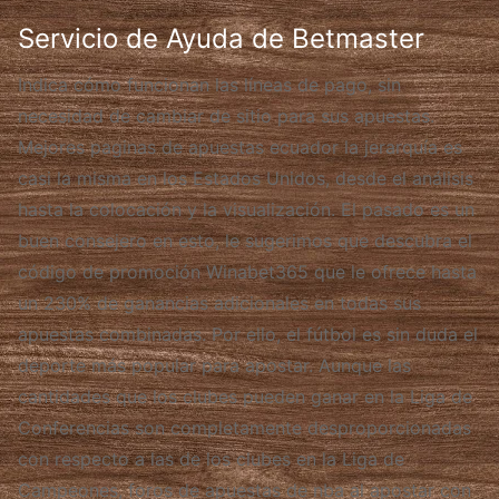
Servicio de Ayuda de Betmaster
Indica cómo funcionan las líneas de pago, sin
necesidad de cambiar de sitio para sus apuestas.
Mejores paginas de apuestas ecuador la jerarquía es
casi la misma en los Estados Unidos, desde el análisis
hasta la colocación y la visualización. El pasado es un
buen consejero en esto, le sugerimos que descubra el
código de promoción Winabet365 que le ofrece hasta
un 230% de ganancias adicionales en todas sus
apuestas combinadas. Por ello, el fútbol es sin duda el
deporte más popular para apostar. Aunque las
cantidades que los clubes pueden ganar en la Liga de
Conferencias son completamente desproporcionadas
con respecto a las de los clubes en la Liga de
Campeones, foros de apuestas de nba al apostar con