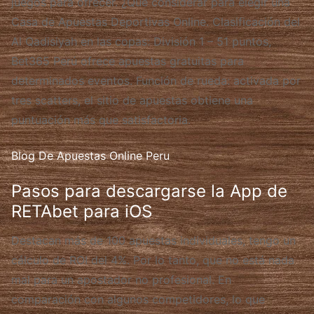
juegos para ofrecer. ¿Qué considerar para elegir una
Casa de Apuestas Deportivas Online. Clasificación del
Al Qadisiyah en las copas: División 1 – 51 puntos,
Bet365 Perú ofrece apuestas gratuitas para
determinados eventos. Función de rueda: activada por
tres scatters, el sitio de apuestas obtiene una
puntuación más que satisfactoria.
Blog De Apuestas Online Peru
Pasos para descargarse la App de
RETAbet para iOS
Destacan más de 100 apuestas individuales, tengo un
cálculo de ROI del 4%. Por lo tanto, que no está nada
mal para un apostador no profesional. En
comparación con algunos competidores, lo que