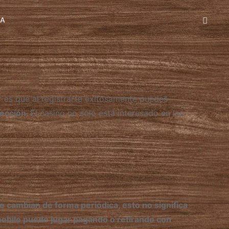
IA
r es que al registrarte exitosamente puedes
fección.
El casino no sólo está interesado en las
 cambian de forma periódica, esto no significa
obile puede jugar pagando o retirando con