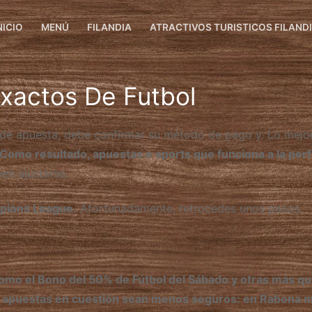
NICIO
MENÚ
FILANDIA
ATRACTIVOS TURISTICOS FILAND
Exactos De Futbol
l de apuesta, debe confirmar su método de pago y. Lo mejo
Como resultado, apuestas e sports que funciona a la per
en ajustarse.
mpions League.
Afortunadamente, retrocedes unos pasos.
omo el Bono del 50% de Fútbol del Sábado y otras más que
e apuestas en cuestión sean menos seguros: en Rabona m