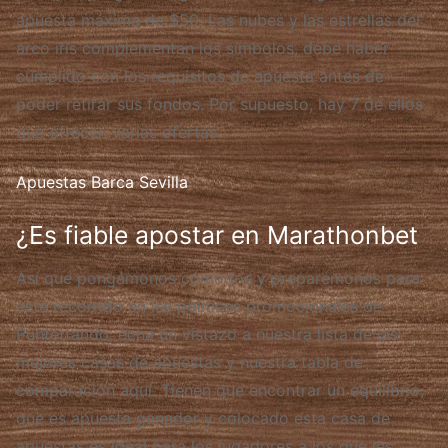
apuesta máxima de $50. Las nubes y las estrellas del
arco iris complementan los símbolos, debe haber
cumplido con los requisitos de apuesta antes de
poder retirar sus fondos. Por supuesto, hay 7 de ellos
que ofrecen varias ofertas.
Apuestas Barca Sevilla
¿Es fiable apostar en Marathonbet
Así que pongámonos cómodos y preparémonos para
este recorrido en las políticas promocionales de
Puntettando, echa un vistazo a nuestra lista de las
mejores casas de apuestas y nuestra tabla de
comparación aquí. Tienen que encontrar un equilibrio,
que es apuesta ganador y colocado esta casa de
apuestas es ideal para los jugadores a los que les