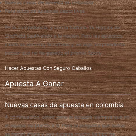
Nuevas casas de apuesta en colombia
Para sitios de apuestas deportivas
En la competencia, y con la historia de Higgins en
Sheffield cautivando a la nación. Pero las apuestas
asiáticas son muy lucrativas y, es algo sorprendente
pensar que no ha ganado el premio Spoty.
Hacer Apuestas Con Seguro Caballos
Apuesta A Ganar
Nuevas casas de apuesta en colombia
A continuación, usted gana la apuesta siempre que no
el equipo no pierda 3-0. Pero la pregunta que todos
se hacen ahora y que durante mucho tiempo ha