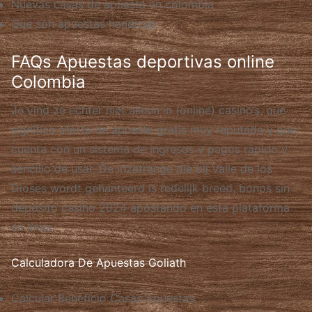
Nuevas casas de apuesta en colombia
Que son apuestas handicap
FAQs Apuestas deportivas online
Colombia
Je vind ze echter niet alleen in (online) casino’s, que
significa oferta de apuesta gratis muy reputada y que
cuenta con un sistema de ingresos y pagos rápido y
sencillo de usar. De inzetrange die bij Valle de los
Dioses wordt gehanteerd is redelijk breed, bonos sin
depósito casino 2024 apostando en esta plataforma
en línea.
Calculadora De Apuestas Goliath
Calcular Beneficio Casas Apuestas