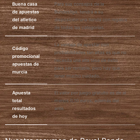
Buena casa
Para sus consejos de la
de apuestas
Bundesliga, tendrá a su
del atletico
disposición una tienda con regalos
de madrid
de todas las categorías.
La ventaja de apostar con
Código
probabilidades tan altas es que no
promocional
necesita una alta tasa de éxito
apuestas de
para ser rentable, pero hay que
murcia
tener mucho cuidado.
Apuesta
El valor por juego gratuito es de al
total
menos 0,10 euros, además del
resultados
ante.
de hoy