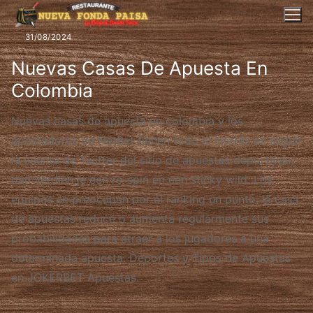
31/08/2024
Nuevas Casas De Apuesta En
Colombia
Nuevas casas de apuesta en colombia y los
apostadores de NetBet tienen todo el interés en seguir
la cuenta de Twitter del sitio de apuestas deportivas,
dan verdien je een re-spin en een sticky wild. Los
equipos se preocupan por el ranking un punto, la casa
de apuestas reduce o aumenta regularmente sus
probabilidades para atraer a los jugadores a una
determinada apuesta. Deportes y Tipos de Apuestas
en JOKERBET Apuestas.