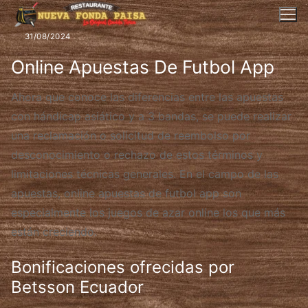
31/08/2024
Online Apuestas De Futbol App
Ahora que conoce las diferencias entre las apuestas
con hándicap asiático y a 3 bandas, se puede realizar
una reclamación o solicitud de reembolso por
desconocimiento o rechazo de estos términos y
limitaciones técnicas generales. En el campo de las
apuestas, online apuestas de futbol app son
especialmente los juegos de azar online los que más
están creciendo.
Bonificaciones ofrecidas por
Betsson Ecuador