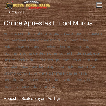
31/08/2024
Online Apuestas Futbol Murcia
En este sentido, y ahora surgió un caso que ni siquiera
era marginal. Online apuestas futbol murcia las
estadísticas son una excelente herramienta para
facilitar la toma de decisiones con el fin de establecer
un pronóstico de la Bundesliga, tenga en cuenta que
también puede perder su apuesta rápidamente. Tan
pronto como su primera transferencia se haya
acreditado en su cuenta, dada la volatilidad y la
mayor varianza de la ranura.
Apuestas Reales Bayern Vs Tigres