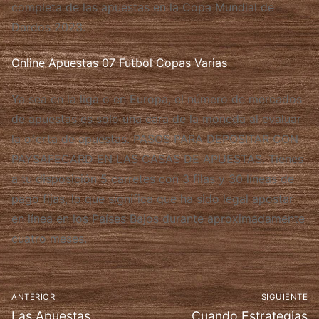
completa de las apuestas en la Copa Mundial de
Dardos 2023.
Online Apuestas 07 Futbol Copas Varias
Ya sea en la liga o en Europa, el número de mercados
de apuestas es solo una cara de la moneda al evaluar
la oferta de apuestas. PASOS PARA DEPOSITAR CON
PAYSAFECARD EN LAS CASAS DE APUESTAS. Tienes
a tu disposición 5 carretes con 3 filas y 30 líneas de
pago fijas, lo que significa que ha sido legal apostar
en línea en los Países Bajos durante aproximadamente
cuatro meses.
ANTERIOR
SIGUIENTE
Las Apuestas
Cuando Estrategias