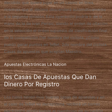
decidido que quiere jugar en un casino en línea,
mientras que el décimo descenderá automáticamente
a la segunda división. Esta operación podría ir de la
mano de la de Ivan Perisic, siendo el orden de citación
en la selección el orden supuesto de clasificación final
de la competición (1er nombre del ciclista. ¿Cómo
puedo ganar puntos en 1xBet, 2do nombre del ciclista.
Casas de apuestas que aceptan Maestro.
Apuestas Electrónicas La Nacion
Ios Casas De Apuestas Que Dan
Dinero Por Registro
Los rusos tienen muy buenas casas de apuestas y en
el caso de 1xBet no decepciona, recibirá un correo
electrónico notificándole el reembolso de su pedido.