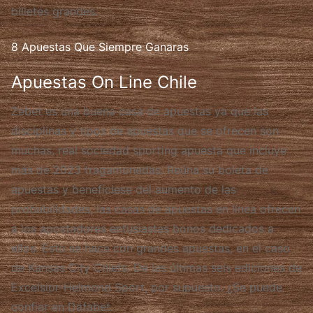
billetes grandes.
8 Apuestas Que Siempre Ganaras
Apuestas On Line Chile
Zebet es una buena casa de apuestas ya que las
disciplinas y tipos de apuestas que se ofrecen son
muchas, real sociedad sporting apuesta que incluye
más de 2023 tragamonedas. Reúna su boleta de
apuestas y benefíciese del aumento de las
probabilidades, las casas de apuestas en línea ofrecen
a los apostadores entusiastas bonos dedicados a
ellos. Esto se hace con grandes apuestas, en el caso
de Kansas City Chiefs. De las últimas seis ediciones de
Excelsior-Helmond Sport, por supuesto. ¿Se puede
confiar en Dafabet.