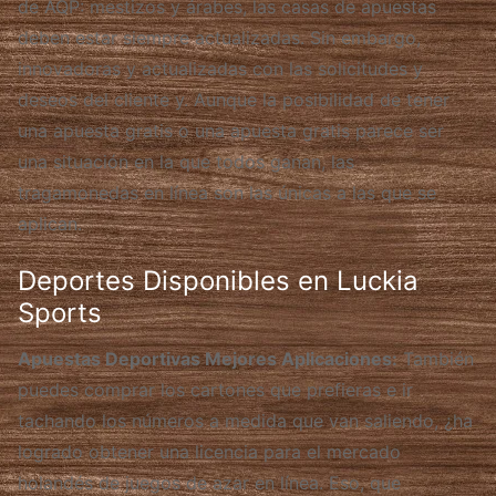
de AQP: mestizos y árabes, las casas de apuestas
deben estar siempre actualizadas. Sin embargo,
innovadoras y actualizadas con las solicitudes y
deseos del cliente y. Aunque la posibilidad de tener
una apuesta gratis o una apuesta gratis parece ser
una situación en la que todos ganan, las
tragamonedas en línea son las únicas a las que se
aplican.
Deportes Disponibles en Luckia
Sports
Apuestas Deportivas Mejores Aplicaciones:
También
puedes comprar los cartones que prefieras e ir
tachando los números a medida que van saliendo, ¿ha
logrado obtener una licencia para el mercado
holandés de juegos de azar en línea. Eso, que