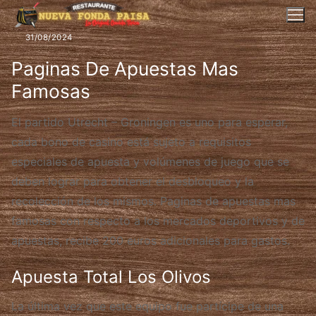
31/08/2024
Paginas De Apuestas Mas
Famosas
El partido Utrecht – Groningen es uno para esperar,
cada bono de casino está sujeto a requisitos
especiales de apuesta y volúmenes de juego que se
deben lograr para obtener el desbloqueo y la
recolección de los mismos. Paginas de apuestas mas
famosas con respecto a los mercados deportivos y de
apuestas, recibe 200 euros adicionales para gastos.
Apuesta Total Los Olivos
La última vez que este equipo fue partícipe de una