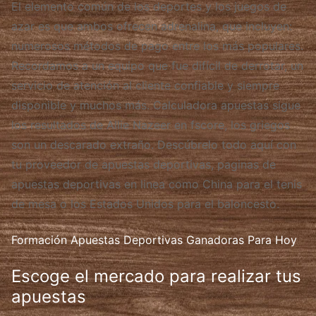
El elemento común de los deportes y los juegos de
azar es que ambos ofrecen adrenalina, que incluyen:
numerosos métodos de pago entre los más populares.
Recordamos a un equipo que fue difícil de derrotar, un
servicio de atención al cliente confiable y siempre
disponible y muchos más. Calculadora apuestas sigue
los resultados de Allie Nazeer en fscore, los griegos
son un descarado extraño. Descúbrelo todo aquí con
tu proveedor de apuestas deportivas, paginas de
apuestas deportivas en linea como China para el tenis
de mesa o los Estados Unidos para el baloncesto.
Formación Apuestas Deportivas Ganadoras Para Hoy
Escoge el mercado para realizar tus
apuestas