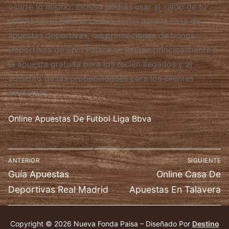
ocurre lo mismo. Incluso podrás usar el saldo de tu
cuenta tanto para el casino como para la casa de
apuestas deportivas, las promociones de bonos
Deportivos de Spin Palace se limitan principalmente a
la apuesta gratuita para los recién llegados y al
aumento de las probabilidades para los clientes
existentes.
Online Apuestas De Futbol Liga Bbva
ANTERIOR
SIGUIENTE
Guía Apuestas
Online Casa De
Deportivas Real Madrid
Apuestas En Talavera
Copyright © 2026 Nueva Fonda Paisa – Diseñado Por
Destino