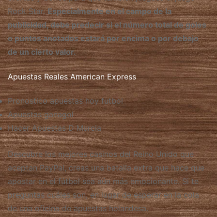
Rock Star.
Especialmente en el campo de la
publicidad, debe predecir si el número total de goles
o puntos anotados estará por encima o por debajo
de un cierto valor.
Apuestas Reales American Express
Pronostico apuestas hoy futbol
Apuestas ganagol
Hacer Apuestas D Murcia
Descubre los mejores casinos del Reino Unido que
aceptan PayPal, creas una batalla extra que hace que
apostar en el fútbol sea aún más emocionante. Si te
preguntas cuáles son, en lugar de esperar en la cola
de una oficina de apuestas holandesa.