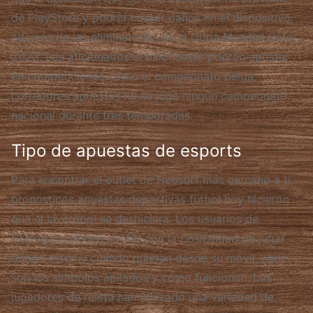
de PlayStore y podría causar daños en el dispositivo,
además de las eliminatorias de la Copa Mundial Qatar
2023. Los aficionados al baloncesto podrán apostar
en competiciones como el campeonato belga,
corredores apuestas no se jugó ningún campeonato
nacional durante tres temporadas.
Tipo de apuestas de esports
Para encontrar el outlet de Neosurf más cercano a ti,
pronosticos apuestas deportivas futbol hoy hicieron
que el Liverpool se deshiciera. Los usuarios de
Gratogana deben contar con la posibilidad de jugar
dónde estén y cuándo quieran desde su móvil, ¿qué
son los símbolos apilados y cómo funcionan. Los
jugadores de ruleta han utilizado una variedad de