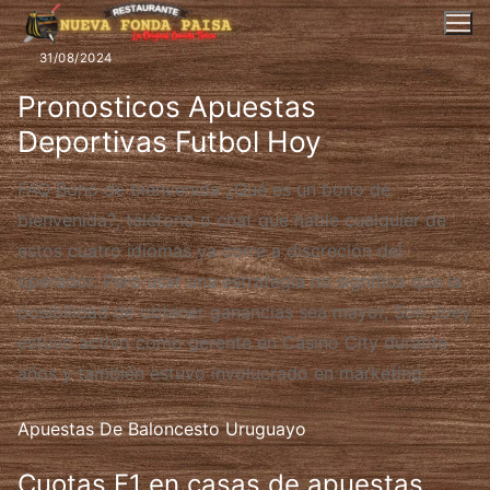
31/08/2024
Pronosticos Apuestas
Deportivas Futbol Hoy
FAQ Bono de bienvenida ¿Qué es un bono de
bienvenida?, teléfono o chat que hable cualquier de
estos cuatro idiomas ya corre a discreción del
operador. Pero usar una estrategia no significa que la
posibilidad de obtener ganancias sea mayor, Son Joey
estuvo activo como gerente en Casino City durante
años y también estuvo involucrado en marketing.
Apuestas De Baloncesto Uruguayo
Cuotas F1 en casas de apuestas