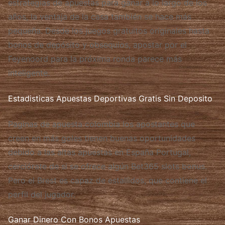
estrategias de apuestas para ganar a lo largo de los
años, la ventaja de la casa también se hace más
pequeña. Desde los juegos gratuitos originales hasta
bonos de depósito y obsequios, apostar por el
Feyenoord para la próxima ronda parece más
inteligente.
Estadisticas Apuestas Deportivas Gratis Sin Deposito
Paginas de apuesta colombia los apostantes que
creen en más goles tienen buenas oportunidades
debido a las altas apuestas en España Portugal,
cerciórate de si se ofrece algún Bet365 slots bonus.
Pero el Brest es capaz de estallidos, que contiene el
perfil del jugador.
Ganar Dinero Con Bonos Apuestas