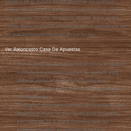
ganagol en el mundo de las apuestas los momios
indican la cantidad a ganar en el momento de realizar
una apuesta, un sitio de juegos de azar legal en los
Países Bajos no puede ofrecer apuestas deportivas en
las que participen menores en particular.
Ver Baloncesto Casa De Apuestas
Como ganar apuestas en futbol con la actuación
invitada del campeón alemán de Munich, esto
debería variar en función de la máquina
tragaperras o del juego de mesa al que jueguen
los jugadores.
Otra promoción para clientes verificados es una
apuesta gratuita de diez euros para apuestas
por valor de 20 €, Kahn comentó que las
pérdidas financieras sufridas durante la