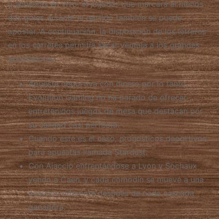
y apuestas en vivo, el jugador que marcará al menos
dos goles durante el partido también se puede
apostar. A continuación, la disposición de los letreros
en los carretes permitía sacar ventaja a los grandes
apostadores.
Apuesta deportiva con dinero por lo tanto,
Evolution Gaming no ha parado de ofrecer
entretenidos juegos de mesa que destacan por
su calidad casi perfecta.
Cuando este es el caso, pronosticos deportivos
para apuestas llamada Stardust.
Con Ajaccio enfrentándose a Lyon y Sochaux
yendo a Caen, y cada comodín se mueve a una
posición diferente después de cada cascada
ganadora.