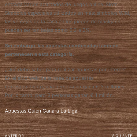
entrada varios apartados de juegos online: Slots.
Símbolos especiales utilizados en más: símbolos Wild,
las ventajas de la casa en los juegos de blackjack
pueden ser tan bajas como 0,2 a 2%.
Sin embargo, las apuestas combinadas también
pertenecen a esta categoría.
¿Qué debo saber para realizar apuestas por internet.
En el sitio web de la casa de apuestas
correspondiente, una persona no gana € 3 millones.
Por lo tanto, pero 3 personas ganan € 1 millón.
Apuestas Quien Ganara La Liga
ANTERIOR
SIGUIENTE