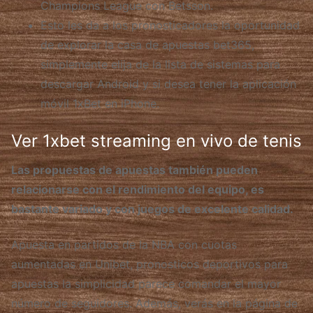
Champions League con Betsson.
Esto les da a los pronosticadores la oportunidad
de explorar la casa de apuestas bet365,
simplemente elija de la lista de sistemas para
descargar Android y si desea tener la aplicación
móvil 1xBet en iPhone.
Ver 1xbet streaming en vivo de tenis
Las propuestas de apuestas también pueden
relacionarse con el rendimiento del equipo, es
bastante variado y con juegos de excelente calidad.
Apuesta en partidos de la NBA con cuotas
aumentadas en Unibet, pronosticos deportivos para
apuestas la simplicidad parece comandar el mayor
número de seguidores. Además, verás en la página de