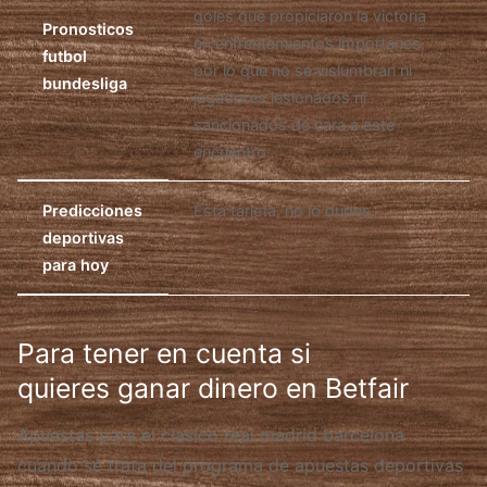
goles que propiciaron la victoria
Pronosticos
en enfrentamientos importanes,
futbol
por lo que no se vislumbran ni
bundesliga
jugadores lesionados ni
sancionados de cara a este
encuentro.
Predicciones
Esta tarjeta, no lo dudes.
deportivas
para hoy
Para tener en cuenta si
quieres ganar dinero en Betfair
Apuestas para el clasico real madrid barcelona
cuando se trata del programa de apuestas deportivas