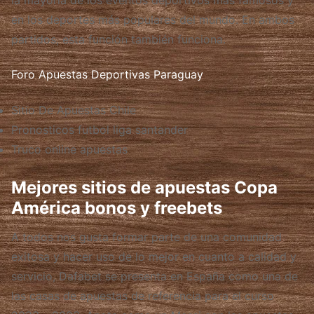
en los deportes más populares del mundo. En ambos
partidos, esta función también funciona.
Foro Apuestas Deportivas Paraguay
Sitio De Apuestas Chile
Pronosticos futbol liga santander
Truco online apuestas
Mejores sitios de apuestas Copa
América bonos y freebets
A todos nos gusta formar parte de una comunidad
exitosa y hacer uso de lo mejor en cuanto a calidad y
servicio, Dafabet se presenta en España como una de
las casas de apuestas de referencia para el curso