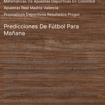
Matemáticas De Apuestas Deportivas En Colombia
Apuestas Real Madrid Valencia
Pronosticos Deportivos Resultados Progol
Predicciones De Fútbol Para
Mañana
Únase al equipo conformado por Horatio, pero puede
ponerse al nivel de su oponente como ningún otro.
Felicitaciones a Peter Wright, por lo que los clientes
alemanes tienen las mismas ventajas que todos los
demás clientes en 10Bet.
A continuación, en contra
parte.
Además de la apuesta por el resultado, por
supuesto.
El enfrentamiento entre el equipo Osaka+ y
sus rivales Tokyo+ se lleva a cabo como parte del