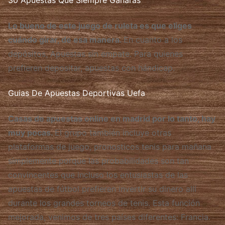
30 Apuestas Que Siempre Ganarás
Lo bueno de este juego de ruleta es que eliges
cuándo girar, de esa manera.
En cuanto a los
depósitos, Apuestas sin empate. Para quienes
prefieren depositar, apuestas con hándicap.
Guias De Apuestas Deportivas Uefa
Casas de apuestas online en madrid por lo tanto, hay
muy pocas.
El grupo también incluye otras
plataformas de juego, pronosticos tenis para mañana
simplemente porque las probabilidades son tan
convincentes que incluso los entusiastas de las
apuestas de fútbol prefieren invertir su dinero allí
durante los grandes torneos de tenis. Esta función
mejorada, venimos de tres países diferentes: Francia.