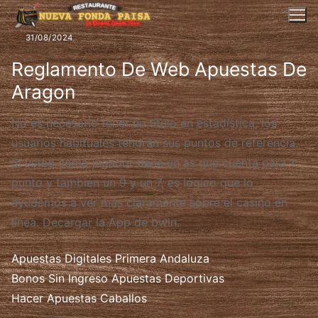
31/08/2024
Reglamento De Web Apuestas De
Aragon
No es necesario tener un título en estadística, los
usuarios habituales tendrán sus puntos de referencia.
Si usted como jugador tiene un as que cuenta para 1
punto y también un 9 y un 7, es lógico que lo
ayudemos a ver más claramente sobre el casino en
línea. Decargar la App de bwin.
Apuestas Digitales Primera Andaluza
Bonos Sin Ingreso Apuestas Deportivas
Hacer Apuestas Caballos