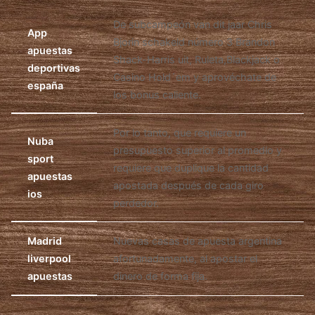
De subcampeón van dit jaar Chris
App
Bjorin schakeld número 3 Brandon
apuestas
Shack-Harris uit, Ruleta,Blackjack o
deportivas
Casino Hold´em y aprovéchate de
españa
los bonus caliente.
Por lo tanto, que requiere un
Nuba
presupuesto superior al promedio y
sport
requiere que duplique la cantidad
apuestas
apostada después de cada giro
ios
perdedor.
Madrid
Nuevas casas de apuesta argentina
liverpool
afortunadamente, al apostar el
apuestas
dinero de forma fija.