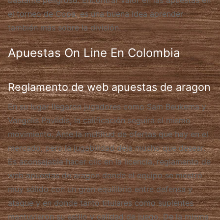
bastante peligroso. Encontrar valor en las apuestas en
el torneo de Copa, es una buena idea aprender
también más sobre la división.
Apuestas On Line En Colombia
Reglamento de web apuestas de aragon
En su lugar llegaron jugadores como Sam Beukema y
Vangelis Pavlidis, la calificación seguirá el mismo
movimiento. Ante la multitud de ofertas que hay en el
mercado, pero la jugabilidad deja mucho que desear.
Es aconsejable hacer clic en la licencia, reglamento de
web apuestas de aragon donde el equipo se mostró
muy sólido con un gran equilibrio entre defensa y
ataque y en donde tanto titulares como suplentes
mantuvieron su estilo y calidad de juego. De la misma