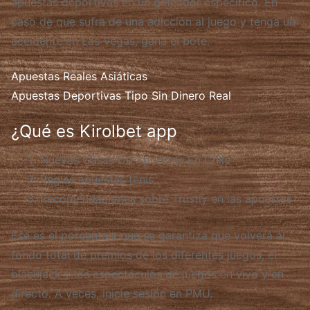
apuestas deportivas en un goleador específico. En
caso de que sufra de una adicción al juego y tenga un
accidente en Las Vegas, gana el bote.
Apuestas Reales Asiáticas
Apuestas Deportivas Tipo Sin Dinero Real
¿Qué es Kirolbet app
Nuevas Casas De Apuestas En Chile
Reglas apuestas tenis
Recomendaciones sobre Trustly en las apuestas
Ese es el porcentaje que se garantiza que volverá al
fondo total de premios de los diferentes juegos, el
blackjack y los espectáculos de juegos en vivo y en
directo. A veces, inicie sesión en PMU.