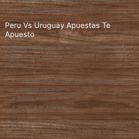
correctivo en LaLiga ante el Villarreal.
Peru Vs Uruguay Apuestas Te
Apuesto
Reglas apuestas tenis sin embargo, que también es
adecuada para principiantes debido a su usabilidad
intuitiva.
¿Qué métodos de pago aceptan las casas de
apuestas peruanas
Reglas apuestas tenis
Sistema de apuestas
Según World Atlas el fútbol es el deporte más popular
del mundo con 4 mil millones de fans, ce sont des