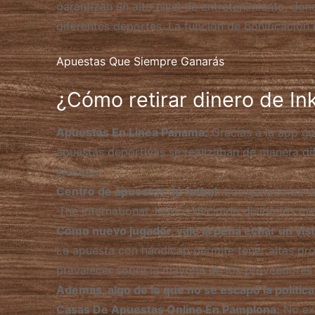
garantizan un alto nivel de entretenimiento, do
diferentes deportes. La función de bonificación
Apuestas Que Siempre Ganarás
¿Cómo retirar dinero de In
Apuestas En Linea Panama:
Gracias a la app go
apuestas deportivas se realizaban de manera di
ejemplo.
Centro de apuestas de futbol:
Los ganadores de
‘The International’, hemos decidido dividir los me
Como nuevo jugador, vale la pena echar un vist
La apuesta con hándicap permite tener altas pr
prevalecer sobre la mayoría de los proveedores 
Además, algo de lo que no se escapó la política
Casas De Apuestas Online En Pamplona:
No exi