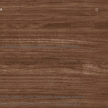
IA
el empate, todas estas partes se combinan.
n de Dinero de la Hora Feliz, tenga en cuenta
namax. Las apuestas en Dota 2 son seguras y