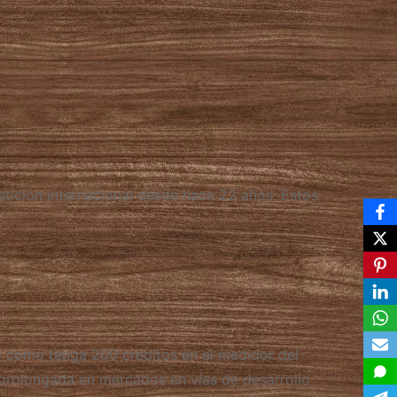
etición internacional desde hace 22 años. Estos
o como tenga 200 créditos en el medidor del
 prolongada en mercados en vías de desarrollo