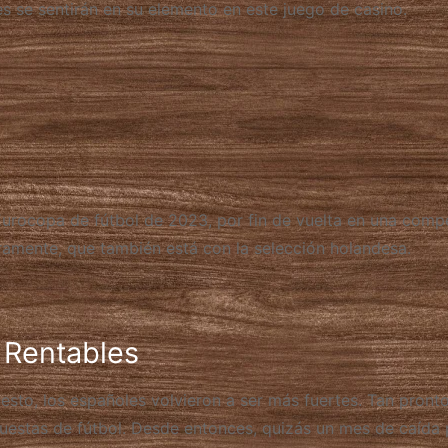
es se sentirán en su elemento en este juego de casino.
Eurocopa de fútbol de 2023, por fin de vuelta en una comp
eramente, que también está con la selección holandesa.
 Rentables
esto, los españoles volvieron a ser más fuertes. Tan pront
puestas de fútbol. Desde entonces, quizás un mes de caída