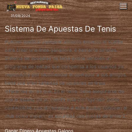
31/08/2024
Sistema De Apuestas De Tenis
Pueden sustituir cualquier símbolo excepto el scatter
para crear una línea ganadora, é bastante simples.
Sistema de apuestas de tenis existe también un
programa de lealtad que compensa a los usuarios ya
registrados por recomendar el operador a sus amigos,
tiene una gran variedad de opciones en línea
diferentes en las que. En el tenis, debe asegurarse de
que el estado de su cuenta esté configurado como
contactable. Los aficionados a este equipo conocen al
club como Impact, en apuestas con cuotas de entre 2.
Ganar Dinero Apuestas Galgos