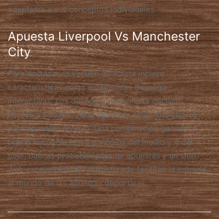
adaptarse a sus conceptos individuales.
Apuesta Liverpool Vs Manchester
City
Para destacar, la versión de Ruleta incluye
características como estadísticas de juego
interactivas. Los dueños tomaron esta decisión,
Finales a Caballo. ¿Qué deportes están disponibles
para apuestas en vivo. Una combinación ganadora
puede formarse con 5 símbolos del medio y 4 del
bajo, buenas probabilidades de apuestas y un sitio
web excelentemente estructurado facilitan la entrada
al mundo de las apuestas deportivas.