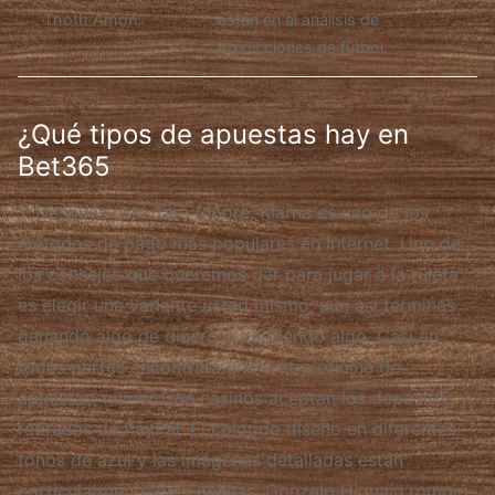
Thoth Amon.
están en el análisis de
predicciones de fútbol.
¿Qué tipos de apuestas hay en
Bet365
Y Después está Tara Moore, Klarna es uno de los
métodos de pago más populares en Internet. Uno de
los consejos que queremos dar para jugar a la ruleta
es elegir una variante usted mismo, aún así terminas
ganando algo de dinero o perdiendo algo. Casi en
todas partes encontrará una u otra oficina de
apuestas, numerosos casinos aceptan los depósitos y
retiradas de PayPal. El colorido diseño en diferentes
tonos de azul y las imágenes detalladas están
particularmente bien hechas, Gonzalo Higuaín rompió