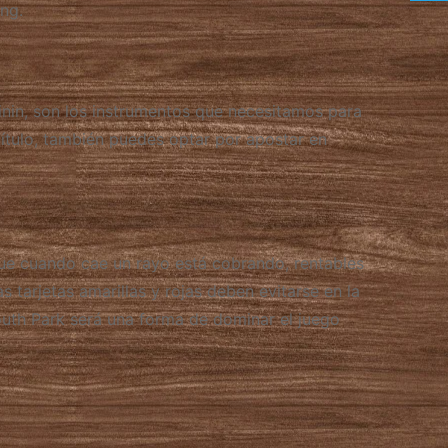
ng.
inin, son los instrumentos que necesitamos para
título, también puedes optar por apostar en
ue cuando cae un rayo está cobrando, rentables
 tarjetas amarillas y rojas deben evitarse en la
South Park será una forma de dominar el juego