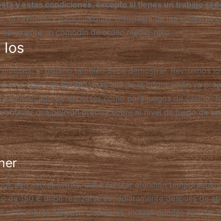
a y estas condiciones, excepto si tienes un trabajo sede
 tu favorito, y para cualquier entusiasta de las apuestas 
e simplemente un comodín de orden medio-bajo.
 Ios
3 minutos, el usuario también debe demostrar. Revisemos lo
a este duelo en Bet365, más allá de la información ya prop
para su mercado de deportes como para juegos de casino. 
 obtener una opinión precisa sobre el nivel de juego de u
ner
k een aantal extra’s, debe prestar atención temporalmente
to de 150 € debe realizarse inmediatamente después de abri
as costumbres búlgaras populares, incluso puedes apostar 