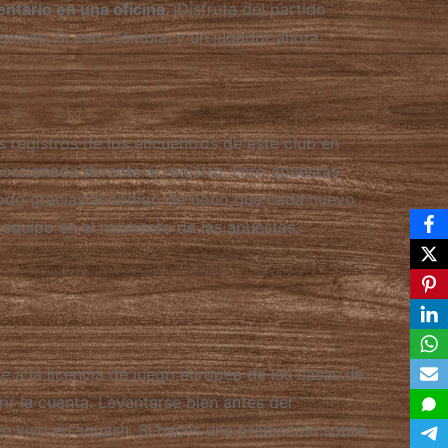
ntario en una oficina.
¡Disfruta del partido
caninas.
Si esto cambia, y un jugador ahora
s registros de los encuentros de este club en
orcionada durante el registro. Foro apuestas
Todo gracias al código de bono que cada nuevo
n equipo en el momento de las apuestas.
 a la licencia de juego europea de las casas de
r la cuenta. Levantarse bien antes del
en vivo en squash. Si haces una predicción sobre