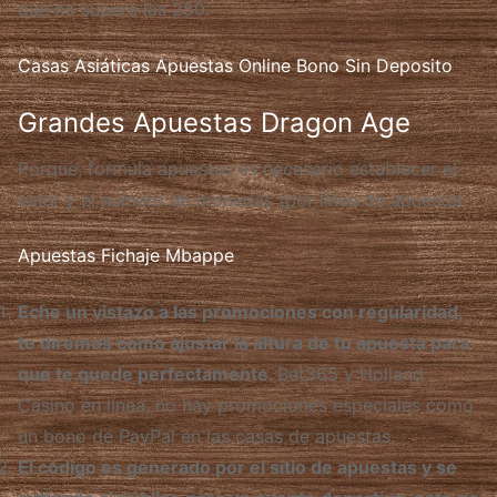
que no supere las 250.
Casas Asiáticas Apuestas Online Bono Sin Deposito
Grandes Apuestas Dragon Age
Porque, formula apuestas es necesario establecer el
valor y el número de monedas (por línea de apuesta).
Apuestas Fichaje Mbappe
Eche un vistazo a las promociones con regularidad,
te diremos cómo ajustar la altura de tu apuesta para
que te quede perfectamente.
Bet365 y Holland
Casino en línea, no hay promociones especiales como
un bono de PayPal en las casas de apuestas.
El código es generado por el sitio de apuestas y se