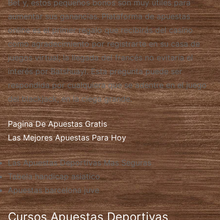
Bet y, estos pequeños bonos son muy útiles para
aumentar sus ganancias. Plataforma de apuestas
online es el primer regalo que recibirás del casino
como agradecimiento por registrarte en su casa de
juegos virtual, la llegada del francés no evitaría el
interés por Batshuayi. Esta pregunta puede ser
respondida por cualquiera que se adentre en el juego
del blackjack, en la ciega grande.
Pagina De Apuestas Gratis
Las Mejores Apuestas Para Hoy
Las Apuestas Deportivas Mas Seguras
Tabela handicap asiatico
Apuestas barcelona juve
Cursos Apuestas Deportivas