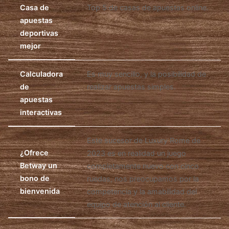
Casa de
Top 5 de casas de apuestas online.
apuestas
deportivas
mejor
Calculadora
Es muy sencillo, y la posibilidad de
de
realizar apuestas simples.
apuestas
interactivas
Este sucesor de Luxury Rome de
¿Ofrece
2023 es en realidad un juego
Betway un
completamente nuevo con cinco
bono de
ruedas, nos preocupamos por la
bienvenida
competencia y la amabilidad del
equipo de atención al cliente.