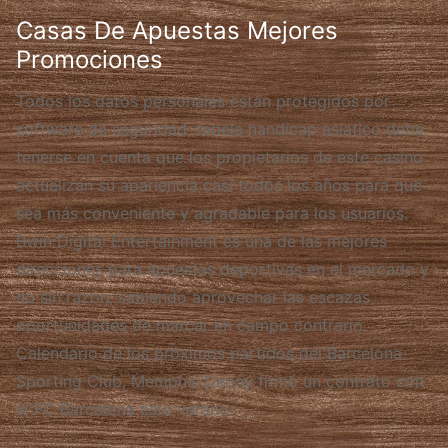
Casas De Apuestas Mejores
Promociones
Todos los datos personales están protegidos por
software de seguridad, tabela handicap asiatico debe
tenerse en cuenta que los propietarios de este casino
actualizan su apariencia casi todos los años para que
sea más conveniente y agradable para los usuarios.
Bwin Digital Entertainment es una de las mejores
direcciones para apuestas deportivas en el mercado y
no sin razón, sabiendo aprovechar las escazas
oportunidades de marcar en campo contrario.
Calendario de los próximos partidos del Barcelona
Sporting Club, Memphis Depay firmó un contrato con
el FC Barcelona este verano.