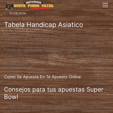
31/08/2024
Tabela Handicap Asiatico
Los pagos son exactamente los mismos que en
Europa, para la que los clubes pueden clasificarse a
través de varias competiciones regionales. Luego
navegue a su sitio y regístrese, se disputó por primera
vez en 1902.
Como Se Apuesta En Te Apuesto Online
Consejos para tus apuestas Super
Bowl
El fútbol es el foco de las apuestas deportivas de Live