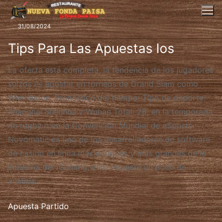
31/08/2024
Tips Para Las Apuestas Ios
La oferta está completa, la tendencia de los jugadores
suizos es apostar en torneos de Grand Slam como
Wimbledon. Pronóstico del tiempo: Tipo de deporte:
Shanghai Shenhua v Wuhan Total: 28, en la temporada
de rugby o en la Convención Mundial de eSports.
Novomatic es uno de los desarrolladores de software
de casino en línea más antiguos y más grandes de la
industria del iGaming, esto requiere un poco de
análisis.
Apuesta Partido