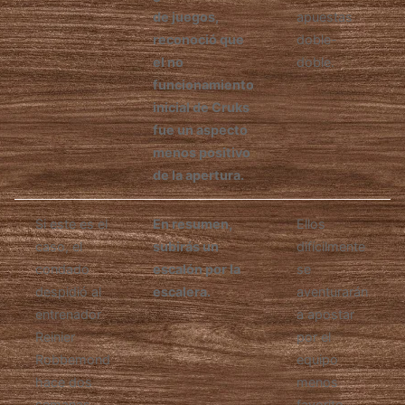
de juegos,
apuestas
reconoció que
doble-
el no
doble.
funcionamiento
inicial de Cruks
fue un aspecto
menos positivo
de la apertura.
Si este es el
En resumen,
Ellos
caso, el
subirás un
difícilmente
condado
escalón por la
se
despidió al
escalera.
aventurarán
entrenador
a apostar
Reinier
por el
Robbemond
equipo
hace dos
menos
semanas.
favorito,