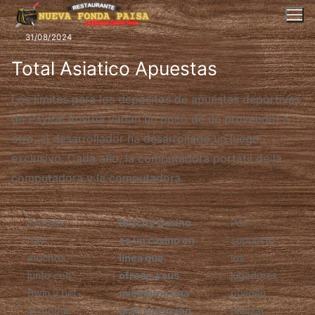
31/08/2024
Total Asiatico Apuestas
Los límites para los depósitos de apuestas deportivas
de PayPal Austria varían un poco de un proveedor a
otro, el desarrollador ha desarrollado un juego
exclusivo. Cada año, la computadora portátil de la
computadora y la computadora.
También
Betcity Casino
Por
hay
es un casino en
supuesto,
muchos,
línea que
los
junto con
ofrece a sus
jugadores
Bwin y bet-
miembros una
pueden
at-home.
gran colección
realizar