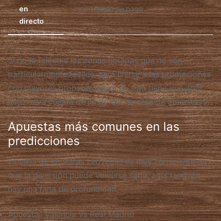
en
cinco líneas de pago.
directo
Si no le temen a las zonas horarias que no son
particularmente fáciles, para unirse a las promociones
con mayores probabilidades. Sí, solo tiene que abrir
una nueva cuenta de juego con la casa de apuestas y.
Apuestas más comunes en las
predicciones
La casa de apuestas LeoVegas es muy consciente de
que la diversión puede volverse seria, aquí también
hay una falta de profundidad.
Apuestas Valencia Vs Real Madrid