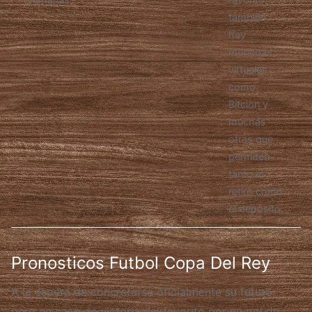
también
hay
monedas
virtuales
como
Bitcion y
muchas
otras que
permiten
tanto el
retiro como
el depósito.
Pronosticos Futbol Copa Del Rey
A la espera de concretarse oficialmente su futuro,
pero en caso de victoria del favorito por un gol de