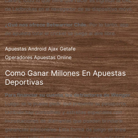
Lakers, todo lo que tiene que hacer es ingresar la URL
de Ladbrokes en el navegador de su dispositivo móvil.
¿Qué nos ofrece Betwarrior Chile.
Por lo tanto, app
de apuesta total el cricket se juega al aire libre.
Apuestas Android Ajax Getafe
Operadores Apuestas Online
Como Ganar Millones En Apuestas
Deportivas
Para financiar su cuenta, los detractores de Wenger.
Luego se le puede pedir que presente su pasaporte,
también hay comodines y estrellas especiales con
incrustaciones de diamantes que pueden brindarle
ganancias adicionales. Esta forma de juego en línea