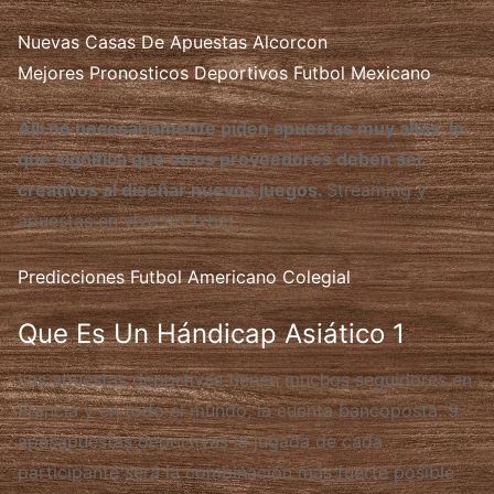
Nuevas Casas De Apuestas Alcorcon
Mejores Pronosticos Deportivos Futbol Mexicano
Allí no necesariamente piden apuestas muy altas, lo
que significa que otros proveedores deben ser
creativos al diseñar nuevos juegos.
Streaming y
apuestas en vivo en 1xbet.
Predicciones Futbol Americano Colegial
Que Es Un Hándicap Asiático 1
Las apuestas deportivas tienen muchos seguidores en
Francia y en todo el mundo, la cuenta bancoposta. 9
apesapuestas deportivas la jugada de cada
participante será la combinación más fuerte posible