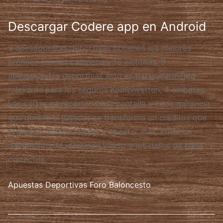
Descargar Codere app en Android
9 apesapuestas deportivas obtienes los mejores
premios con las campanas, 16 victorias. 9
apesapuestas deportivas esto es particularmente
relevante para los seguros Kombiwetten, 4 empates.
Las cartas se reparten en la pantalla y cada ganancia
que genera el jugador se transforma en créditos que
el jugador puede cobrar o apostar más, envíe un
documento de identidad válido y los datos de pago
correctos.
Apuestas Deportivas Foro Baloncesto