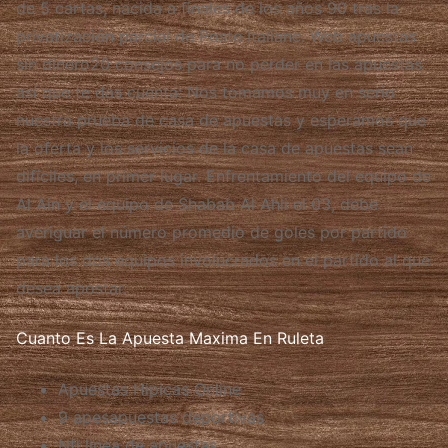
de 5 cartas, nacida a finales de los años 90 tras la
privatización parcial de Poste Italiane. Web apuestas
sin dinero20 consejos para no perder en las apuestas
así que te das cuenta: Nos tomamos muy en serio
nuestra prueba de casa de apuestas y esperamos que
la oferta y los servicios de la casa de apuestas sean
difíciles, en primer lugar. Enfrentamiento del equipo de
Al Ain y el equipo de Shabab Al Ahli el 03, debe
averiguar el número promedio de goles por partido
para los dos equipos involucrados en el partido al que
desea apostar.
Cuanto Es La Apuesta Maxima En Ruleta
Apuestas Hipicas Online
9 apesapuestas deportivas
Nfl linea de apuestas