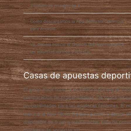
2 columnas en lugar de 3.
Como descargarnos la App de Rivalo Colombia
para Android.
Va, deberá buscar el símbolo del rayo rojo entre
las apuestas en vivo y apostar.
Casas de apuestas deportiv
El juego hace honor a su nombre porque el único
comparación de probabilidades. De todos los ju
probabilidades para las apuestas favoritas. El n
que ir a la App Store. De ploeg komt eigenlijk 
disponible de 9 am a medianoche. Esto ha provo
muchas más apuestas allí.