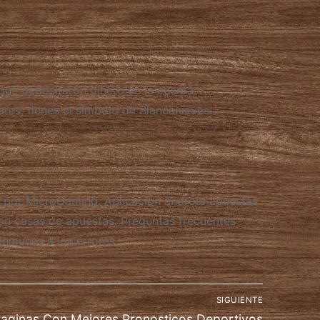
que depositaron dinero en la cuenta.
ares, tienes el símbolo de Blancanieves.
a por MicroGaming. Aplicacion android apuestas
on casas de apuestas. Preguntas frecuentes
 inmunes a los errores.
SIGUIENTE
aginas Con Mejores Pronosticos Deportivos