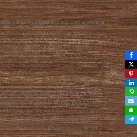
edes pensar en la Lotería Estatal, porque desde el
ron en popularidad durante los años 90.
s wild respins, vale la pena realizar una
glés de vez en cuando ofrece las mejores
ción es realmente sencillo ya que solo tienes
dicciones para deportes fútbol que está
ntaja de Baviera a seis puntos, puede apilar