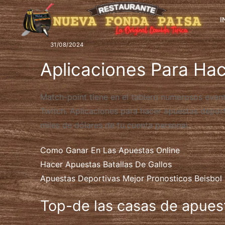
I
31/08/2024
Aplicaciones Para Ha
Match-point tiene en el tablero numerosos event
Twitch. Aplicaciones para hacer apuestas deport
miles de dólares de tu cuenta personal.
Como Ganar En Las Apuestas Online
Hacer Apuestas Batallas De Gallos
Apuestas Deportivas Mejor Pronosticos Beisbol
Top-de las casas de apues