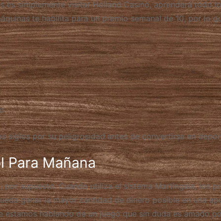
s es simplemente visitar Holland Casino, aprenderá todo lo
áquinas te habilita para un premio semanal de 10, por lo 
to
s siglos por su peligrosidad antes de convertirse en deport
ol Para Mañana
por supuesto. Cuando utiliza el sistema Martingala, los 
ueda ganar la mayor cantidad de dinero posible en una apue
 estamos hablando de un juego que sin duda es amado por 