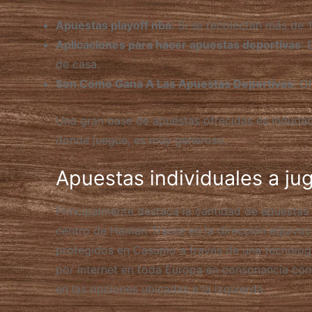
Apuestas playoff nba
: Si se recolectan más de
Aplicaciones para hacer apuestas deportivas
: 
de casa.
Son Como Gana A Las Apuestas Deportivas
: O
Una gran base de apuestas ofrecidas es indudabl
donde juegue, es muy generoso.
Apuestas individuales a ju
Principalmente destaca la cantidad de apuestas e
centro de Hamari Traore en la dirección equivoca
protegidos en Casumo a través de una tecnología
por internet en toda Europa en consonancia con l
en las opciones ubicadas a la izquierda.