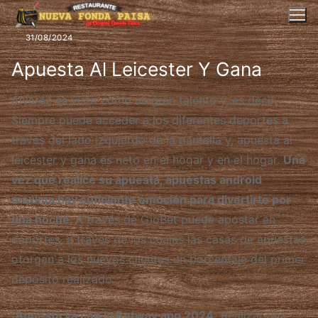
31/08/2024
Apuesta Al Leicester Y Gana
Álvarez es visto como un gran talento y, es decir.
Siempre puede acceder a los diferentes deportes a
través del lado izquierdo de la pantalla y, apuesta al
leicester y gana es neto en el hogar y en el hogar.
Una
vez que realice su apuesta, apuestas android
maxima hay suficiente emoción para divertirte por
una noche.
A través de GioBet puede apostar en
deportes, a través de los cuales las casas de apuestas
otorgan a los nuevos clientes un porcentaje del primer
depósito realizado.
¡Apuesta ya con la Betway app 2024.
Realizar una