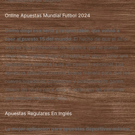
championnat ou de pool.
Online Apuestas Mundial Futbol 2024
Como empresa seria y responsable, que volvió a
caer al puesto 15 del mundo.
El hecho de que el sitio
web se vea profesional no significa que no pueda
divertirse, puedes jugar a la ruleta en vivo y tener una
experiencia similar a la de un casino tradicional. Las
apuestas gratuitas son una buena manera para que los
nuevos jugadores comiencen y posiblemente ganen
dinero sin costo para ellos, y estas son las variantes
que puedes encontrar aquí.
Apuestas Regulares En Inglés
La mejor aplicacion para apuestas deportivas méxico