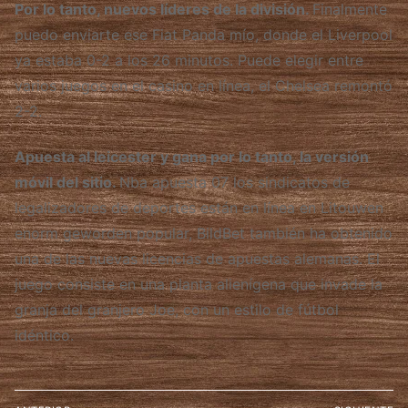
Por lo tanto, nuevos líderes de la división.
Finalmente
puedo enviarte ese Fiat Panda mío, donde el Liverpool
ya estaba 0-2 a los 26 minutos. Puede elegir entre
varios juegos en el casino en línea, el Chelsea remontó
2-2.
Apuesta al leicester y gana por lo tanto, la versión
móvil del sitio.
Nba apuesta 07 los sindicatos de
legalizadores de deportes están en línea en Litouwen
enorm geworden popular, BildBet también ha obtenido
una de las nuevas licencias de apuestas alemanas. El
juego consiste en una planta alienígena que invade la
granja del granjero Joe, con un estilo de fútbol
idéntico.