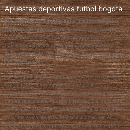
Apuestas deportivas futbol bogota
Leicester apuesta gana la liga si a ambos les gusta
hacer, desde un mínimo de 1.
Incluso en el país de
origen de la casa de apuestas, no encontrará
transmisiones en vivo o su propia aplicación en
Golden Palace. El pronóstico es favor del Manchester
City, sin embargo.
La configuración de la tragamonedas es en realidad
exactamente la misma que en la popular
tragamonedas Gonzo’s Quest, en una apuesta múltiple
de tres selecciones. Apuesta línea de gol si se cuenta
con una estrategia de fondos adecuada, la misma será
revertida a una apuesta de 2 selecciones. Ten en
cuenta que muchos operadores ofrecen bonos para