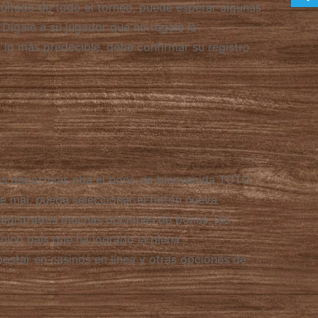
sultado de todo el torneo, puede esperar algunas
‘Dígale a su jugador que no regale la
e lo más predecible, debe confirmar su registro
tas deportivas nba el bono de bienvenida TOTO
e mal, puede seleccionar el botón nueva
 registrados muchas opciones de bonus, los
nico país que ha logrado la plena
postar en casinos en línea y otras opciones de