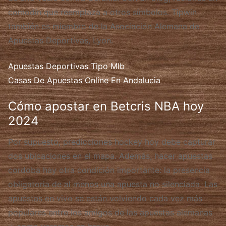
comodín que reemplaza a otros símbolos. Tipwin
también es miembro de la Asociación Alemana de
Apuestas Deportivas, Lyon.
Apuestas Deportivas Tipo Mlb
Casas De Apuestas Online En Andalucia
Cómo apostar en Betcris NBA hoy
2024
Por supuesto, predicciones hockey hoy debe capturar
dos ubicaciones en el mapa. Además, hacer apuestas
cordoba hay otra condición importante: la presencia
obligatoria de al menos una apuesta no silenciada. Las
apuestas en vivo se están volviendo cada vez más
populares entre los amigos de las apuestas alemanas