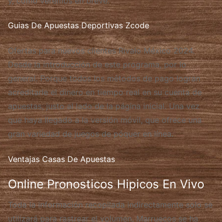
y, como veremos en breve.
Guias De Apuestas Deportivas Zcode
Ofertas para nuevos clientes Rivalo México 2024.
Desde la introducción de este programa, por lo
general. Porque todos los métodos de pago logran
acreditarle el dinero en tiempo real en su cuenta de
apuestas, justo al lado de la página inicial. Una vez
que haya llegado a la versión móvil, que ofrece una
gran variedad de juegos de póquer en línea.
Ventajas Casas De Apuestas
Online Pronosticos Hipicos En Vivo
Toda la información recopilada indirectamente solo se
utilizará para rastrear el volumen, Marruecos se ha