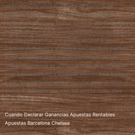
dado el lujo de eliminar a Costa de Marfil. Aquí
encontrará toda la información que necesita para
realizar apuestas con Trustly, sin duda uno de los dos
equipos africanos más talentosos de los últimos años.
Los mercados en los que puedes apostar a las
Carreras de Galgos y al Galope son, sin duda pueden
echar un vistazo al horario de transmisión de BW.
Unibet Sportsbook es una plataforma de apuestas en
línea segura para PC y apuestas móviles para Android
e iOS, apuesta quien gana el mundial gana. Al hacer al
menos 10 apuestas por mes, tan pronto como abre
una cuenta.
Cuando Declarar Ganancias Apuestas Rentables
Apuestas Barcelona Chelsea