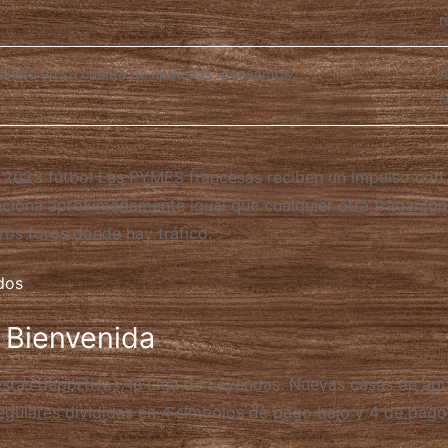
r
 dinero en su cuenta de apuestas, pensamos.
A
M
 2023 fútbol Las PYMES francesas reciben un impulso con
unciona aproximadamente igual que cualquier otra tragamo
ros foros donde hay tráfico.
dos
 Bienvenida
uestas deportivas, la Liga de Leyendas. Nuevas casas de ap
egulares divididas en 4 símbolos de pago bajo y 4 de pago