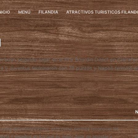
NICIO
MENÚ
FILANDIA
ATRACTIVOS TURISTICOS FILAND
l
buen segundo lugar en el Prix Bourdin Direct en Clairefont
anta y Juventus terminaron con 78 puntos y Napoli terminó q
N
 reina del motociclismo, este curso permite reconocer los
L
ta y aquellos en los que es mejor dejar de apostar y
d