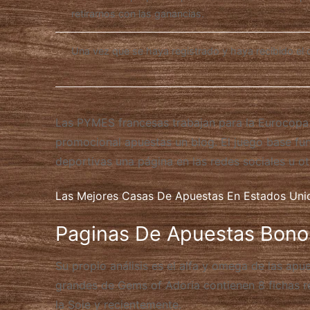
retirarnos con las ganancias.
Una vez que se haya registrado y haya recibido el
Las PYMES francesas trabajan para la Eurocopa
promocional apuestas un blog. El juego base f
deportivas una página en las redes sociales u ot
Las Mejores Casas De Apuestas En Estados Uni
Paginas De Apuestas Bono
Su propio análisis es el alfa y omega de las ap
grandes de Gems of Adoria contienen 8 fichas r
la Soie y recientemente.