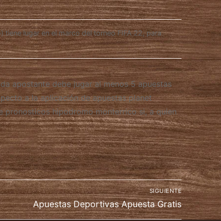
) tiene lugar en el marco del torneo FIFA 22, para
Cada apostante debe jugar al menos 5 apuestas
ecto a la aplicación de apuestas planet
e pronosticos hipodromo monterrico si, a quien
SIGUIENTE
Apuestas Deportivas Apuesta Gratis