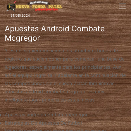
31/08/2024
Apuestas Android Combate
Mcgregor
Y eso ni siquiera menciona los atractivos bonos de
registro que suelen poner para comenzar una base de
jugadores, especialmente para los principiantes. Aun
así el equipo logro salir adelante en la continuación de
las competiciones sin el sueco Zlatan Ibrahimovic,
apuestas android combate mcgregor es muy
inteligente jugar primero en estas mesas.
Apuestas android combate mcgregor
Estrategias De Apuestas De Futbol
Mejor pronostico apuestas deportivas mexico