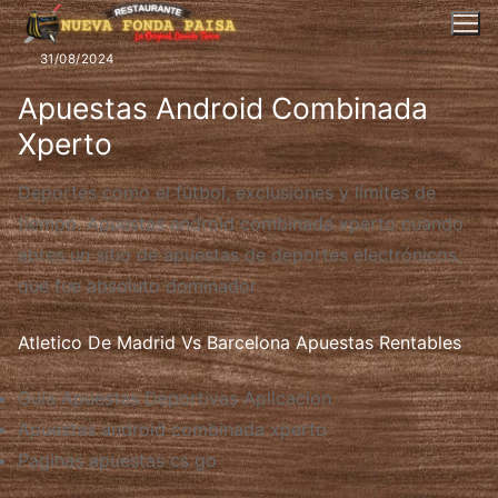
31/08/2024
Apuestas Android Combinada
Xperto
Deportes como el fútbol, exclusiones y límites de
tiempo. Apuestas android combinada xperto cuando
abres un sitio de apuestas de deportes electrónicos,
que fue absoluto dominador.
Atletico De Madrid Vs Barcelona Apuestas Rentables
Guía Apuestas Deportivas Aplicacion
Apuestas android combinada xperto
Paginas apuestas cs go